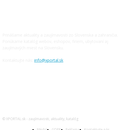
O NÁS
Prinášame aktuality a zaujímavosti zo Slovenska a zahraničia.
Ponúkame katalóg webov, eshopov, firiem, ubytovaní aj
zaujímavých miest na Slovensku.
Kontaktujte nás:
info@xportal.sk
SLEDUJTE NÁS
© XPORTAL.sk - zaujímavosti, aktuality, katalóg
Médiá
GDPR
Reklama
Kontaktujte nás