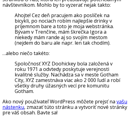
návštevníkom. Mohlo by to vyzerať nejak takto:
Ahojte! Cez deň pracujem ako poslíček na
bicykli, po nociach robím najlepšie drinky v
príjemnom bare a toto je moja webstránka.
Bývam v Trenčíne, mám škrečka Igora a
niekedy mám rande aj so svojím mestom
(nejdem do baru ale napr. len tak chodím).
…alebo niečo takéto:
Spoločnosť XYZ Doohickey bola založená v
roku 1971 a odvtedy poskytuje verejnosti
kvalitné služby. Nachádza sa v meste Gotham
City, XYZ zamestnáva viac ako 2 000 ľudí a robí
všetky druhy úžasných vecí pre komunitu
Gotham.
Ako nový používateľ WordPress môžete prejsť na
vašu
nástenku
, zmazať túto stránku a vytvoriť nové stránky
pre váš obsah. Bavte sa!
VYBRALI SME