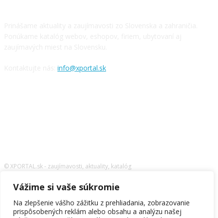
O NÁS
Prinášame aktuality a zaujímavosti zo Slovenska a zahraničia.
Ponúkame katalóg webov, eshopov, firiem, ubytovaní aj
zaujímavých miest na Slovensku.
Kontaktujte nás:
info@xportal.sk
SLEDUJTE NÁS
© XPORTAL.sk - zaujímavosti, aktuality, katalóg
Médiá
GDPR
Reklama
Kontaktujte nás
Vážime si vaše súkromie
Na zlepšenie vášho zážitku z prehliadania, zobrazovanie
prispôsobených reklám alebo obsahu a analýzu našej