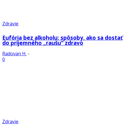
Zdravie
Eufória bez alkoholu: spôsoby, ako sa dostať
do príjemného „raušu” zdravo
Radovan H.
-
0
Zdravie