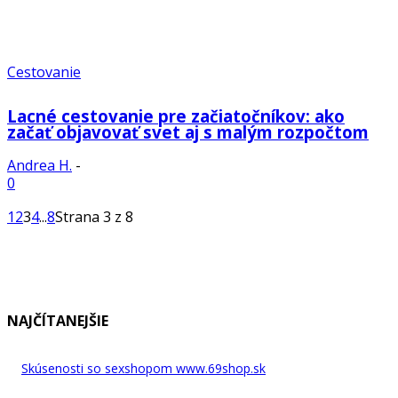
Cestovanie
Lacné cestovanie pre začiatočníkov: ako
začať objavovať svet aj s malým rozpočtom
Andrea H.
-
0
1
2
3
4
...
8
Strana 3 z 8
NAJČÍTANEJŠIE
Skúsenosti so sexshopom www.69shop.sk