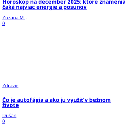
Horoskop na december 2025: ktoré znamenia
čaká najviac energie a posunov
Zuzana M.
-
0
Zdravie
Čo je autofágia a ako ju využiť v bežnom
živote
Dušan
-
0