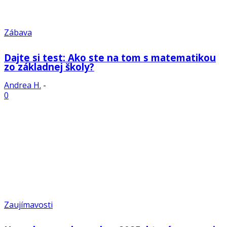
Zábava
Dajte si test: Ako ste na tom s matematikou
zo základnej školy?
Andrea H.
-
0
Zaujímavosti