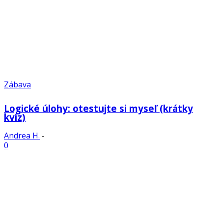
Zábava
Logické úlohy: otestujte si myseľ (krátky
kvíz)
Andrea H.
-
0