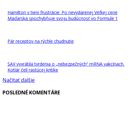
Hamilton v tieni frustrácie: Po nevydarenej Veľkej cene
Maďarska spochybňuje svoju budúcnosť vo Formule 1
Pár receptov na rýchle chudnutie
SAV vyvrátila tvrdenia o „nebezpečných“ mRNA vakcínach.
Kotlár čelí rastúcej kritike
Načítať ďalšie
POSLEDNÉ KOMENTÁRE
VYBRALI SME
Web Design, ktorý predáva: Prečo váš biznis potrebuje viac než