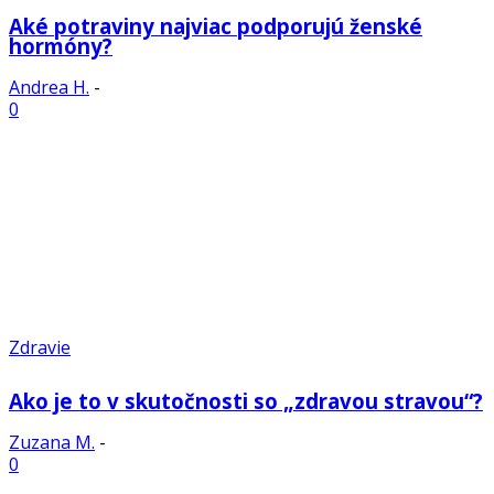
Aké potraviny najviac podporujú ženské
hormóny?
Andrea H.
-
0
Zdravie
Ako je to v skutočnosti so „zdravou stravou“?
Zuzana M.
-
0