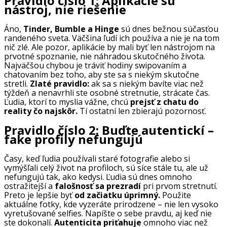
Pravidlo číslo 1:
Aplikácie sú
nástroj, nie riešenie
Áno,
Tinder, Bumble a Hinge
sú dnes bežnou súčasťou
randeného sveta. Väčšina ľudí ich používa a nie je na tom
nič zlé. Ale pozor, aplikácie by mali byť len nástrojom na
prvotné spoznanie, nie náhradou skutočného života.
Najväčšou chybou je tráviť hodiny swipovaním a
chatovaním bez toho, aby ste sa s niekým skutočne
stretli.
Zlaté pravidlo:
ak sa s niekým bavíte viac než
týždeň a nenavrhli ste osobné stretnutie, strácate čas.
Ľudia, ktorí to myslia vážne, chcú
prejsť z chatu do
reality čo najskôr.
Tí ostatní len zbierajú pozornosť.
Pravidlo číslo 2:
Buďte autentickí –
fake profily nefungujú
Časy, keď ľudia používali staré fotografie alebo si
vymýšľali celý život na profiloch, sú síce stále tu, ale už
nefungujú tak, ako kedysi. Ľudia sú dnes omnoho
ostražitejší a
falošnosť sa prezradí
pri prvom stretnutí.
Preto je lepšie byť
od začiatku úprimný.
Použite
aktuálne fotky, kde vyzeráte prirodzene – nie len vysoko
vyretušované selfies. Napíšte o sebe pravdu, aj keď nie
ste dokonalí.
Autenticita priťahuje
omnoho viac než