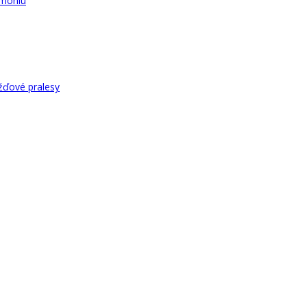
rmóniu
žďové pralesy
en „pekný web“?
rmóniu