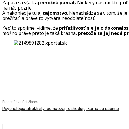
Zapája sa však aj
emočná pamäť.
Niekedy nás niekto priť
na nás pozrie.
A nakoniec je tu aj
tajomstvo
. Nenachádza sa v tom, že je
prečítať, a práve to vytvára neodolateľnosť.
Keď to spojíme, vidíme, že
príťažlivosť nie je o dokonalost
možno práve preto je taká krásna,
pretože sa jej nedá pri
Zdieľam
Predchádzajúci článok
Psychológia atraktivity: čo naozaj rozhoduje, komu sa páčime