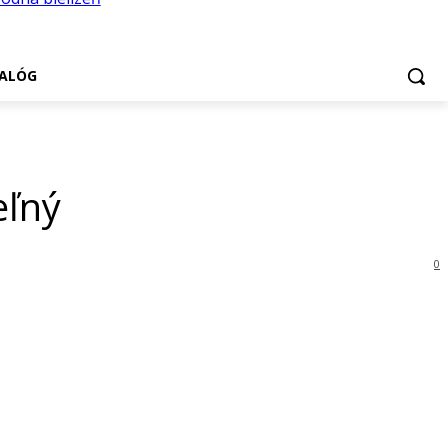
ALÓG
eľný
0