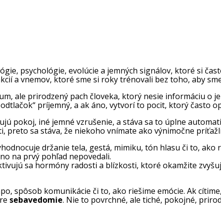
ológie, psychológie, evolúcie a jemných signálov, ktoré si č
kcií a vnemov, ktoré sme si roky trénovali bez toho, aby sme
fum, ale prirodzený pach človeka, ktorý nesie informáciu o 
odtlačok“ príjemný, a ak áno, vytvorí to pocit, ktorý často 
ujú pokoj, iné jemné vzrušenie, a stáva sa to úplne automat
, preto sa stáva, že niekoho vnímate ako výnimočne príťažliv
dnocuje držanie tela, gestá, mimiku, tón hlasu či to, ako r
ožno na prvý pohľad nepovedali.
ktivujú sa hormóny radosti a blízkosti, ktoré okamžite zvyšu
po, spôsob komunikácie či to, ako riešime emócie. Ak cítime,
pre
sebavedomie
. Nie to povrchné, ale tiché, pokojné, priro