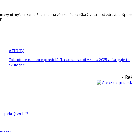
ímavými myšlienkami. Zaujíma ma všetko, čo sa týka života – od zdravia a športu
í.
Vzťahy
Zabudnite na staré pravidlá: Takto sa randí v roku 2025 a funguje to
skutočne
- Re
en „pekný web“?