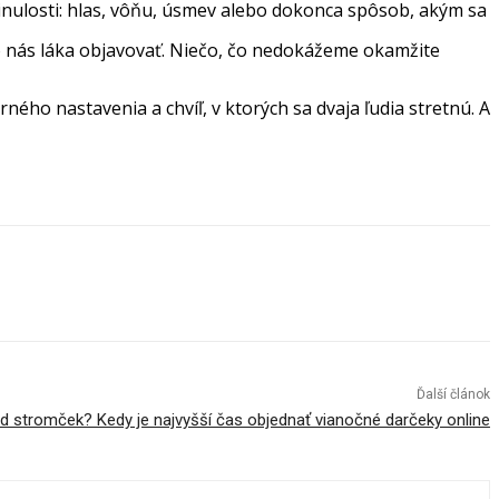
nulosti: hlas, vôňu, úsmev alebo dokonca spôsob, akým sa
 čo nás láka objavovať. Niečo, čo nedokážeme okamžite
ého nastavenia a chvíľ, v ktorých sa dvaja ľudia stretnú. A
Ďalší článok
pod stromček? Kedy je najvyšší čas objednať vianočné darčeky online