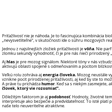
Príťažlivosť nie je náhoda. Je to fascinujúca kombinácia bi
„nevysvetliteľne“, v skutočnosti ide o súhru mozgových rea
Jednou z najsilnejších zložiek príťažlivosti je
vôňa
. Nie par
zlomku sekundy vyhodnotiť, či je pre nás niečí prirodzený „
Aj
hlas
je pre mozog signálom. Niektoré tóny v nás vzbudz
aktivujú oblasti spojené s odmeňovaním a pocitom blízkosti
Veľkú rolu zohráva aj
energia človeka.
Mozog neustále vyho
vznikne pocit prirodzenej príťažlivosti, aj keď by ste to m
A práve tu prichádza
humor
. Keď sa s niekým zasmejete, a
človek, ktorý vie rozosmiať“.
Dôležitým faktorom je aj
podobnosť
. Hodnoty, životné tem
interpretuje ako bezpečie a predvídateľnosť. To isté platí 
naše telo neuveriteľne atraktívne.