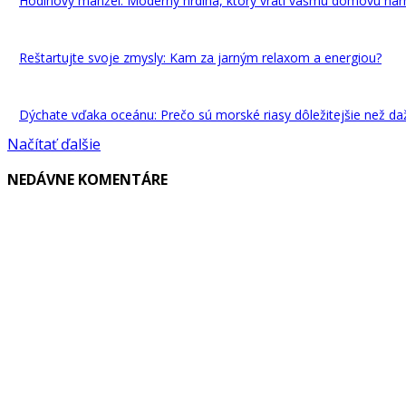
Hodinový manžel: Moderný hrdina, ktorý vráti vášmu domovu ha
Reštartujte svoje zmysly: Kam za jarným relaxom a energiou?
Dýchate vďaka oceánu: Prečo sú morské riasy dôležitejšie než da
Načítať ďalšie
NEDÁVNE KOMENTÁRE
VYBRALI SME
Web Design, ktorý predáva: Prečo váš biznis potrebuje viac než l
Hodinový manžel: Moderný hrdina, ktorý vráti vášmu domovu ha