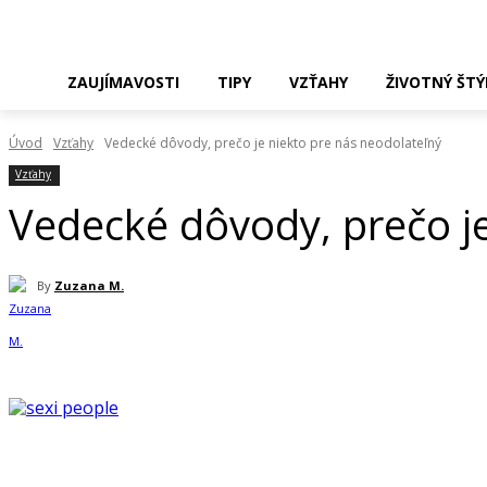
ZAUJÍMAVOSTI
TIPY
VZŤAHY
ŽIVOTNÝ ŠTÝ
Úvod
Vzťahy
Vedecké dôvody, prečo je niekto pre nás neodolateľný
Vzťahy
Vedecké dôvody, prečo je
By
Zuzana M.
Zdieľam