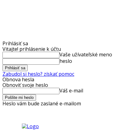
Prihlásiť sa
Vitajte! prihlásenie k účtu
Vaše užívateľské meno
heslo
Zabudol si heslo? získať pomoc
Obnova hesla
Obnoviť svoje heslo
Váš e-mail
Heslo vám bude zaslané e-mailom
streda, 22 júla, 2026
Prihlásenie / Registrovať
Médiá
GDPR
Re