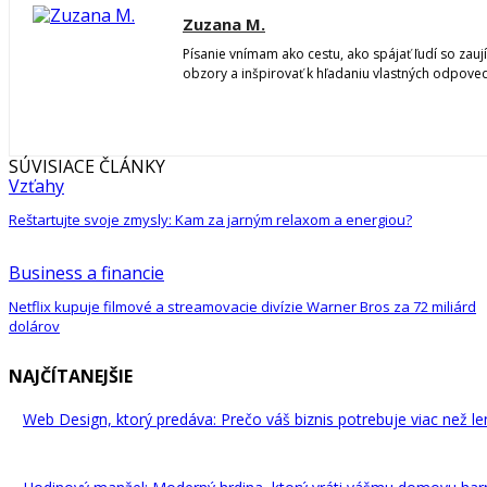
Zuzana M.
Písanie vnímam ako cestu, ako spájať ľudí so zauj
obzory a inšpirovať k hľadaniu vlastných odpoved
SÚVISIACE ČLÁNKY
Vzťahy
Reštartujte svoje zmysly: Kam za jarným relaxom a energiou?
Business a financie
Netflix kupuje filmové a streamovacie divízie Warner Bros za 72 miliárd
dolárov
NAJČÍTANEJŠIE
Web Design, ktorý predáva: Prečo váš biznis potrebuje viac než l