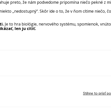
ahuje preto, že nám podvedome pripomína niečo pekné z mi
 niekto „nedostupný“. Skôr ide o to, že v ňom cítime niečo,
i.
Je to hra biológie, nervového systému, spomienok, vnútorn
kázať, len ju cítiť.
Stihne to prísť 