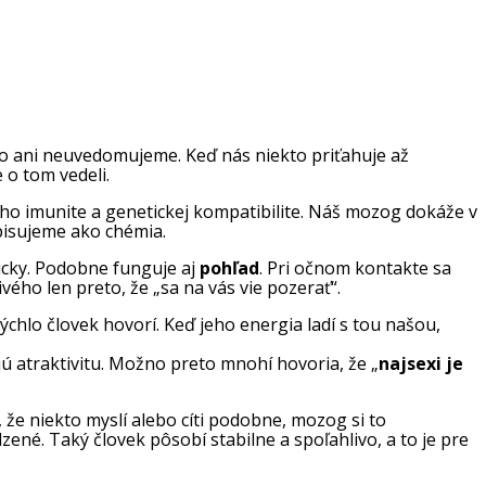
asto ani neuvedomujeme. Keď nás niekto priťahuje až
 o tom vedeli.
jeho imunite a genetickej kompatibilite. Náš mozog dokáže v
opisujeme ako chémia.
icky. Podobne funguje aj
pohľad
. Pri očnom kontakte sa
ého len preto, že „sa na vás vie pozerať“.
ýchlo človek hovorí. Keď jeho energia ladí s tou našou,
jú atraktivitu. Možno preto mnohí hovoria, že „
najsexi je
 že niekto myslí alebo cíti podobne, mozog si to
dzené. Taký človek pôsobí stabilne a spoľahlivo, a to je pre