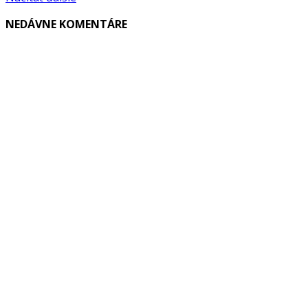
NEDÁVNE KOMENTÁRE
VYBRALI SME
Web Design, ktorý predáva: Prečo váš biznis potrebuje viac než
len „pekný web“?
Hodinový manžel: Moderný hrdina, ktorý vráti vášmu domovu
harmóniu
Reštartujte svoje zmysly: Kam za jarným relaxom a energiou?
POPULÁRNE