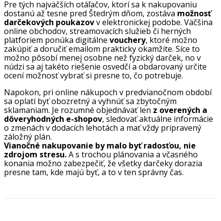
Pre tých najväčších otáľačov, ktorí sa k nakupovaniu
dostanú až tesne pred Štedrým dňom, zostáva
možnosť
darčekových poukazov
v elektronickej podobe. Väčšina
online obchodov, streamovacích služieb či herných
platforiem ponúka digitálne
vouchery
, ktoré možno
zakúpiť a doručiť emailom prakticky okamžite. Síce to
možno pôsobí menej osobne než fyzický darček, no v
núdzi sa aj takéto riešenie osvedčí a obdarovaný určite
ocení možnosť vybrať si presne to, čo potrebuje.
Napokon, pri online nákupoch v predvianočnom období
sa oplatí byť obozretný a vyhnúť sa zbytočným
sklamaniam. Je rozumné objednávať len
z overených a
dôveryhodných e-shopov
, sledovať aktuálne informácie
o zmenách v dodacích lehotách a mať vždy pripravený
záložný plán.
Vianočné nakupovanie by malo byť radosťou, nie
zdrojom stresu.
A s trochou plánovania a včasného
konania možno zabezpečiť, že všetky darčeky dorazia
presne tam, kde majú byť, a to v ten správny čas.