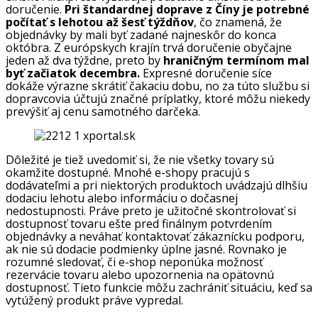
doručenie.
Pri štandardnej doprave z Číny je potrebné
počítať s lehotou až šesť týždňov
, čo znamená, že
objednávky by mali byť zadané najneskôr do konca
októbra. Z európskych krajín trvá doručenie obyčajne
jeden až dva týždne, preto by
hraničným termínom mal
byť začiatok decembra.
Expresné doručenie síce
dokáže výrazne skrátiť čakaciu dobu, no za túto službu si
dopravcovia účtujú značné príplatky, ktoré môžu niekedy
prevýšiť aj cenu samotného darčeka.
Dôležité je tiež uvedomiť si, že nie všetky tovary sú
okamžite dostupné. Mnohé e-shopy pracujú s
dodávateľmi a pri niektorých produktoch uvádzajú dlhšiu
dodaciu lehotu alebo informáciu o dočasnej
nedostupnosti. Práve preto je užitočné skontrolovať si
dostupnosť tovaru ešte pred finálnym potvrdením
objednávky a neváhať kontaktovať zákaznícku podporu,
ak nie sú dodacie podmienky úplne jasné. Rovnako je
rozumné sledovať, či e-shop neponúka možnosť
rezervácie tovaru alebo upozornenia na opätovnú
dostupnosť. Tieto funkcie môžu zachrániť situáciu, keď sa
vytúžený produkt práve vypredal.