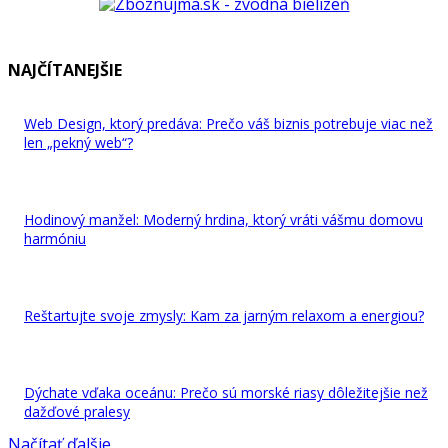
NAJČÍTANEJŠIE
Web Design, ktorý predáva: Prečo váš biznis potrebuje viac než
len „pekný web“?
Hodinový manžel: Moderný hrdina, ktorý vráti vášmu domovu
harmóniu
Reštartujte svoje zmysly: Kam za jarným relaxom a energiou?
Dýchate vďaka oceánu: Prečo sú morské riasy dôležitejšie než
dažďové pralesy
Načítať ďalšie