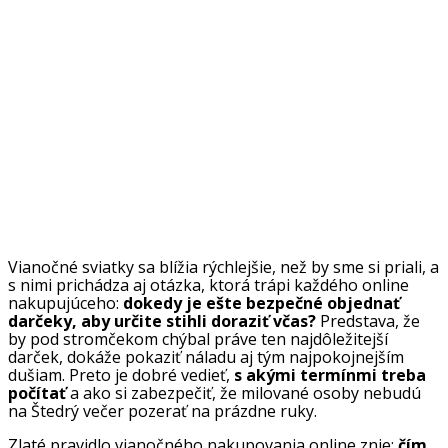
Vianočné sviatky sa blížia rýchlejšie, než by sme si priali, a
s nimi prichádza aj otázka, ktorá trápi každého online
nakupujúceho:
dokedy je ešte bezpečné objednať
darčeky, aby určite stihli doraziť včas?
Predstava, že
by pod stromčekom chýbal práve ten najdôležitejší
darček, dokáže pokaziť náladu aj tým najpokojnejším
dušiam. Preto je dobré vedieť,
s akými termínmi treba
počítať
a ako si zabezpečiť, že milované osoby nebudú
na Štedrý večer pozerať na prázdne ruky.
Zlaté pravidlo vianočného nakupovania online znie:
čím