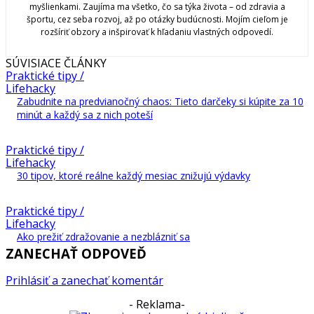
myšlienkami. Zaujíma ma všetko, čo sa týka života – od zdravia a
športu, cez seba rozvoj, až po otázky budúcnosti. Mojím cieľom je
rozšíriť obzory a inšpirovať k hľadaniu vlastných odpovedí.
SÚVISIACE ČLÁNKY
Praktické tipy /
Lifehacky
Zabudnite na predvianočný chaos: Tieto darčeky si kúpite za 10
minút a každý sa z nich poteší
Praktické tipy /
Lifehacky
30 tipov, ktoré reálne každý mesiac znižujú výdavky
Praktické tipy /
Lifehacky
Ako prežiť zdražovanie a nezblázniť sa
ZANECHAŤ ODPOVEĎ
Prihlásiť a zanechať komentár
- Reklama-