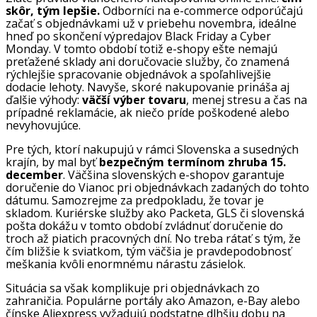
skôr, tým lepšie.
Odborníci na e-commerce odporúčajú
začať s objednávkami už v priebehu novembra, ideálne
hneď po skončení výpredajov Black Friday a Cyber
Monday. V tomto období totiž e-shopy ešte nemajú
preťažené sklady ani doručovacie služby, čo znamená
rýchlejšie spracovanie objednávok a spoľahlivejšie
dodacie lehoty. Navyše, skoré nakupovanie prináša aj
ďalšie výhody:
väčší výber tovaru
, menej stresu a čas na
prípadné reklamácie, ak niečo príde poškodené alebo
nevyhovujúce.
Pre tých, ktorí nakupujú v rámci Slovenska a susedných
krajín, by mal byť
bezpečným termínom zhruba 15.
december
. Väčšina slovenských e-shopov garantuje
doručenie do Vianoc pri objednávkach zadaných do tohto
dátumu. Samozrejme za predpokladu, že tovar je
skladom. Kuriérske služby ako Packeta, GLS či slovenská
pošta dokážu v tomto období zvládnuť doručenie do
troch až piatich pracovných dní. No treba rátať s tým, že
čím bližšie k sviatkom, tým väčšia je pravdepodobnosť
meškania kvôli enormnému nárastu zásielok.
Situácia sa však komplikuje pri objednávkach zo
zahraničia. Populárne portály ako Amazon, e-Bay alebo
čínske Aliexpress vyžadujú podstatne dlhšiu dobu na