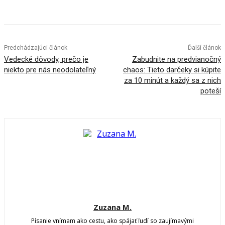
Predchádzajúci článok
Ďalší článok
Vedecké dôvody, prečo je
Zabudnite na predvianočný
niekto pre nás neodolateľný
chaos: Tieto darčeky si kúpite
za 10 minút a každý sa z nich
poteší
Zuzana M.
Písanie vnímam ako cestu, ako spájať ľudí so zaujímavými