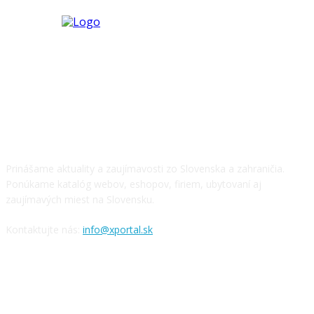
O NÁS
Prinášame aktuality a zaujímavosti zo Slovenska a zahraničia.
Ponúkame katalóg webov, eshopov, firiem, ubytovaní aj
zaujímavých miest na Slovensku.
Kontaktujte nás:
info@xportal.sk
SLEDUJTE NÁS