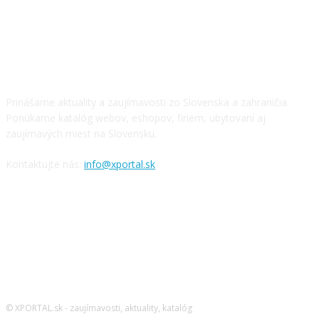
O NÁS
Prinášame aktuality a zaujímavosti zo Slovenska a zahraničia.
Ponúkame katalóg webov, eshopov, firiem, ubytovaní aj
zaujímavých miest na Slovensku.
Kontaktujte nás:
info@xportal.sk
SLEDUJTE NÁS
© XPORTAL.sk - zaujímavosti, aktuality, katalóg