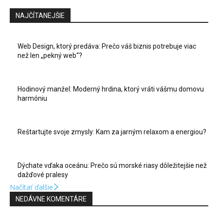
NAJČÍTANEJŠIE
Web Design, ktorý predáva: Prečo váš biznis potrebuje viac
než len „pekný web“?
Hodinový manžel: Moderný hrdina, ktorý vráti vášmu domovu
harmóniu
Reštartujte svoje zmysly: Kam za jarným relaxom a energiou?
Dýchate vďaka oceánu: Prečo sú morské riasy dôležitejšie než
dažďové pralesy
Načítať ďalšie
NEDÁVNE KOMENTÁRE