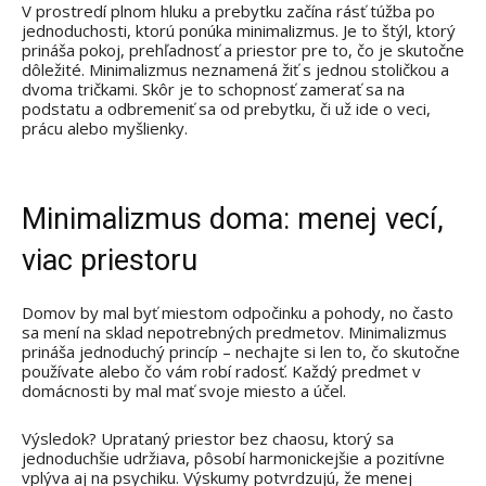
V prostredí plnom hluku a prebytku začína rásť túžba po
jednoduchosti, ktorú ponúka minimalizmus. Je to štýl, ktorý
prináša pokoj, prehľadnosť a priestor pre to, čo je skutočne
dôležité. Minimalizmus neznamená žiť s jednou stoličkou a
dvoma tričkami. Skôr je to schopnosť zamerať sa na
podstatu a odbremeniť sa od prebytku, či už ide o veci,
prácu alebo myšlienky.
Minimalizmus doma: menej vecí,
viac priestoru
Domov by mal byť miestom odpočinku a pohody, no často
sa mení na sklad nepotrebných predmetov. Minimalizmus
prináša jednoduchý princíp – nechajte si len to, čo skutočne
používate alebo čo vám robí radosť. Každý predmet v
domácnosti by mal mať svoje miesto a účel.
Výsledok? Uprataný priestor bez chaosu, ktorý sa
jednoduchšie udržiava, pôsobí harmonickejšie a pozitívne
vplýva aj na psychiku. Výskumy potvrdzujú, že menej