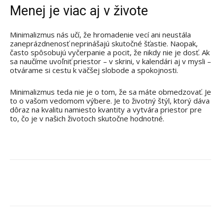
Menej je viac aj v živote
Minimalizmus nás učí, že hromadenie vecí ani neustála
zaneprázdnenosť neprinášajú skutočné šťastie. Naopak,
často spôsobujú vyčerpanie a pocit, že nikdy nie je dosť. Ak
sa naučíme uvoľniť priestor – v skrini, v kalendári aj v mysli –
otvárame si cestu k väčšej slobode a spokojnosti.
Minimalizmus teda nie je o tom, že sa máte obmedzovať. Je
to o vašom vedomom výbere. Je to životný štýl, ktorý dáva
dôraz na kvalitu namiesto kvantity a vytvára priestor pre
to, čo je v našich životoch skutočne hodnotné.