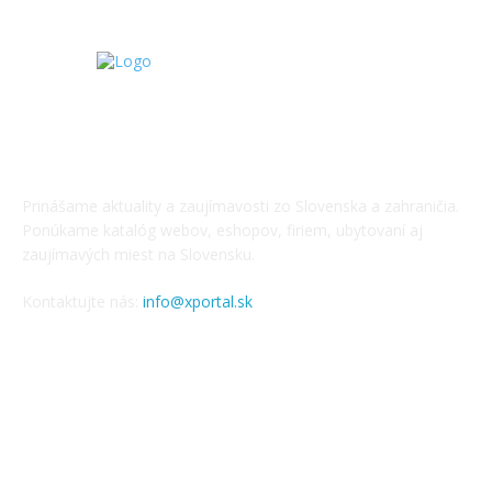
O NÁS
Prinášame aktuality a zaujímavosti zo Slovenska a zahraničia.
Ponúkame katalóg webov, eshopov, firiem, ubytovaní aj
zaujímavých miest na Slovensku.
Kontaktujte nás:
info@xportal.sk
SLEDUJTE NÁS