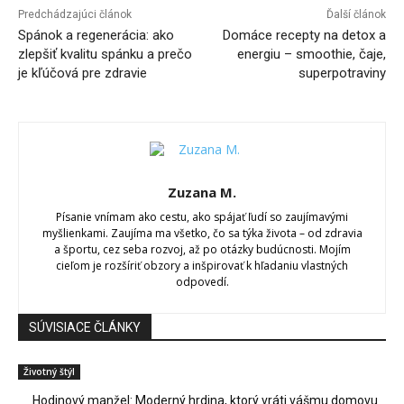
Predchádzajúci článok
Ďalší článok
Spánok a regenerácia: ako
Domáce recepty na detox a
zlepšiť kvalitu spánku a prečo
energiu – smoothie, čaje,
je kľúčová pre zdravie
superpotraviny
Zuzana M.
Písanie vnímam ako cestu, ako spájať ľudí so zaujímavými
myšlienkami. Zaujíma ma všetko, čo sa týka života – od zdravia
a športu, cez seba rozvoj, až po otázky budúcnosti. Mojím
cieľom je rozšíriť obzory a inšpirovať k hľadaniu vlastných
odpovedí.
SÚVISIACE ČLÁNKY
Životný štýl
Hodinový manžel: Moderný hrdina, ktorý vráti vášmu domovu