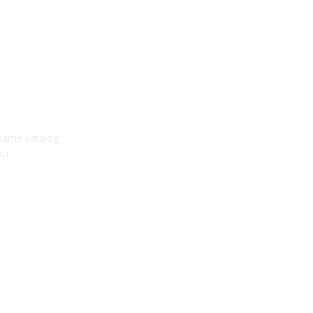
úkame katalóg
ku.