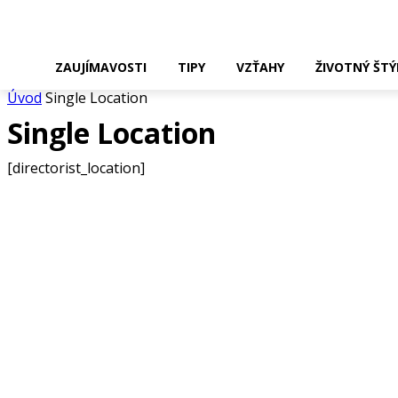
ZAUJÍMAVOSTI
TIPY
VZŤAHY
ŽIVOTNÝ ŠTÝ
Úvod
Single Location
Single Location
[directorist_location]
VYBRALI SME
Web Design, ktorý predáva: Prečo váš biznis potrebuje viac než l
Hodinový manžel: Moderný hrdina, ktorý vráti vášmu domovu ha
Reštartujte svoje zmysly: Kam za jarným relaxom a energiou?