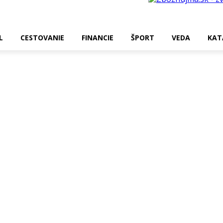
L
CESTOVANIE
FINANCIE
ŠPORT
VEDA
KAT
en „pekný web“?
rmóniu