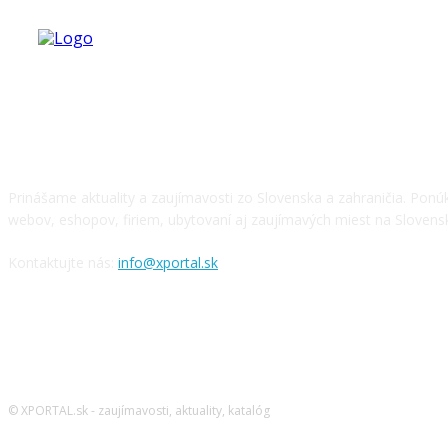
O NÁS
Prinášame aktuality a zaujímavosti zo Slovenska a zahraničia. Pon
webov, eshopov, firiem, ubytovaní aj zaujímavých miest na Slovens
Kontaktujte nás:
info@xportal.sk
SLEDUJTE NÁS
© XPORTAL.sk - zaujímavosti, aktuality, katalóg