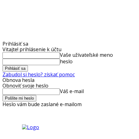
Prihlásiť sa
Vitajte! prihlásenie k účtu
Vaše užívateľské meno
heslo
Zabudol si heslo? získať pomoc
Obnova hesla
Obnoviť svoje heslo
Váš e-mail
Heslo vám bude zaslané e-mailom
sobota, 25 júla, 2026
Prihlásenie / Registrovať
Médiá
GDPR
Re