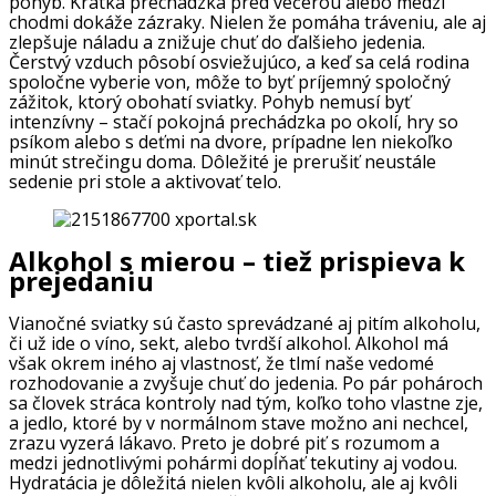
pohyb. Krátka prechádzka pred večerou alebo medzi
chodmi dokáže zázraky. Nielen že pomáha tráveniu, ale aj
zlepšuje náladu a znižuje chuť do ďalšieho jedenia.
Čerstvý vzduch pôsobí osviežujúco, a keď sa celá rodina
spoločne vyberie von, môže to byť príjemný spoločný
zážitok, ktorý obohatí sviatky. Pohyb nemusí byť
intenzívny – stačí pokojná prechádzka po okolí, hry so
psíkom alebo s deťmi na dvore, prípadne len niekoľko
minút strečingu doma. Dôležité je prerušiť neustále
sedenie pri stole a aktivovať telo.
Alkohol s mierou – tiež prispieva k
prejedaniu
Vianočné sviatky sú často sprevádzané aj pitím alkoholu,
či už ide o víno, sekt, alebo tvrdší alkohol. Alkohol má
však okrem iného aj vlastnosť, že tlmí naše vedomé
rozhodovanie a zvyšuje chuť do jedenia. Po pár pohároch
sa človek stráca kontroly nad tým, koľko toho vlastne zje,
a jedlo, ktoré by v normálnom stave možno ani nechcel,
zrazu vyzerá lákavo. Preto je dobré piť s rozumom a
medzi jednotlivými pohármi dopĺňať tekutiny aj vodou.
Hydratácia je dôležitá nielen kvôli alkoholu, ale aj kvôli