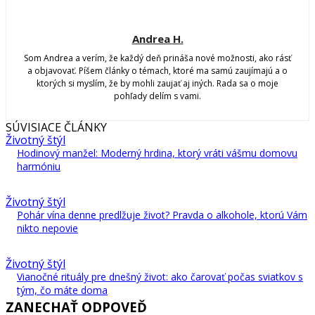
Andrea H.
Som Andrea a verím, že každý deň prináša nové možnosti, ako rásť
a objavovať. Píšem články o témach, ktoré ma samú zaujímajú a o
ktorých si myslím, že by mohli zaujať aj iných. Rada sa o moje
pohľady delím s vami.
SÚVISIACE ČLÁNKY
Životný štýl
Hodinový manžel: Moderný hrdina, ktorý vráti vášmu domovu
harmóniu
Životný štýl
Pohár vína denne predlžuje život? Pravda o alkohole, ktorú Vám
nikto nepovie
Životný štýl
Vianočné rituály pre dnešný život: ako čarovať počas sviatkov s
tým, čo máte doma
ZANECHAŤ ODPOVEĎ