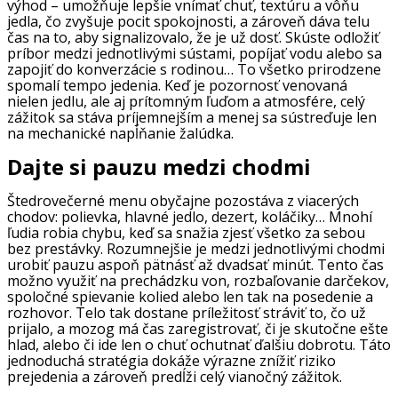
výhod – umožňuje lepšie vnímať chuť, textúru a vôňu
jedla, čo zvyšuje pocit spokojnosti, a zároveň dáva telu
čas na to, aby signalizovalo, že je už dosť. Skúste odložiť
príbor medzi jednotlivými sústami, popíjať vodu alebo sa
zapojiť do konverzácie s rodinou… To všetko prirodzene
spomalí tempo jedenia. Keď je pozornosť venovaná
nielen jedlu, ale aj prítomným ľuďom a atmosfére, celý
zážitok sa stáva príjemnejším a menej sa sústreďuje len
na mechanické napĺňanie žalúdka.
Dajte si pauzu medzi chodmi
Štedrovečerné menu obyčajne pozostáva z viacerých
chodov: polievka, hlavné jedlo, dezert, koláčiky… Mnohí
ľudia robia chybu, keď sa snažia zjesť všetko za sebou
bez prestávky. Rozumnejšie je medzi jednotlivými chodmi
urobiť pauzu aspoň pätnásť až dvadsať minút. Tento čas
možno využiť na prechádzku von, rozbaľovanie darčekov,
spoločné spievanie kolied alebo len tak na posedenie a
rozhovor. Telo tak dostane príležitosť stráviť to, čo už
prijalo, a mozog má čas zaregistrovať, či je skutočne ešte
hlad, alebo či ide len o chuť ochutnať ďalšiu dobrotu. Táto
jednoduchá stratégia dokáže výrazne znížiť riziko
prejedenia a zároveň predĺži celý vianočný zážitok.