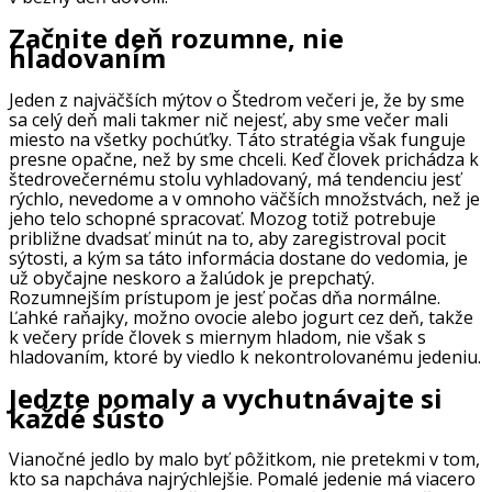
Začnite deň rozumne, nie
hladovaním
Jeden z najväčších mýtov o Štedrom večeri je, že by sme
sa celý deň mali takmer nič nejesť, aby sme večer mali
miesto na všetky pochúťky. Táto stratégia však funguje
presne opačne, než by sme chceli. Keď človek prichádza k
štedrovečernému stolu vyhladovaný, má tendenciu jesť
rýchlo, nevedome a v omnoho väčších množstvách, než je
jeho telo schopné spracovať. Mozog totiž potrebuje
približne dvadsať minút na to, aby zaregistroval pocit
sýtosti, a kým sa táto informácia dostane do vedomia, je
už obyčajne neskoro a žalúdok je prepchatý.
Rozumnejším prístupom je jesť počas dňa normálne.
Ľahké raňajky, možno ovocie alebo jogurt cez deň, takže
k večery príde človek s miernym hladom, nie však s
hladovaním, ktoré by viedlo k nekontrolovanému jedeniu.
Jedzte pomaly a vychutnávajte si
každé sústo
Vianočné jedlo by malo byť pôžitkom, nie pretekmi v tom,
kto sa napcháva najrýchlejšie. Pomalé jedenie má viacero