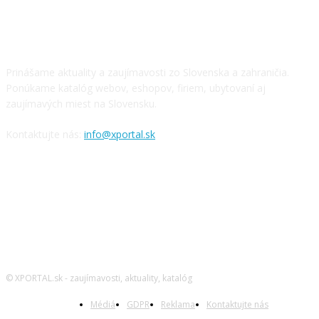
O NÁS
Prinášame aktuality a zaujímavosti zo Slovenska a zahraničia.
Ponúkame katalóg webov, eshopov, firiem, ubytovaní aj
zaujímavých miest na Slovensku.
Kontaktujte nás:
info@xportal.sk
SLEDUJTE NÁS
© XPORTAL.sk - zaujímavosti, aktuality, katalóg
Médiá
GDPR
Reklama
Kontaktujte nás