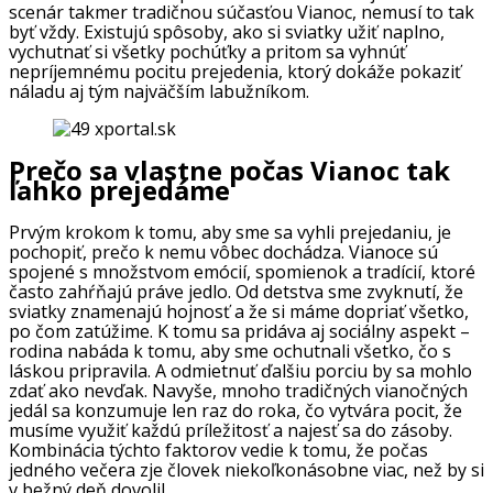
scenár takmer tradičnou súčasťou Vianoc, nemusí to tak
byť vždy. Existujú spôsoby, ako si sviatky užiť naplno,
vychutnať si všetky pochúťky a pritom sa vyhnúť
nepríjemnému pocitu prejedenia, ktorý dokáže pokaziť
náladu aj tým najväčším labužníkom.
Prečo sa vlastne počas Vianoc tak
ľahko prejedáme
Prvým krokom k tomu, aby sme sa vyhli prejedaniu, je
pochopiť, prečo k nemu vôbec dochádza. Vianoce sú
spojené s množstvom emócií, spomienok a tradícií, ktoré
často zahŕňajú práve jedlo. Od detstva sme zvyknutí, že
sviatky znamenajú hojnosť a že si máme dopriať všetko,
po čom zatúžime. K tomu sa pridáva aj sociálny aspekt –
rodina nabáda k tomu, aby sme ochutnali všetko, čo s
láskou pripravila. A odmietnuť ďalšiu porciu by sa mohlo
zdať ako nevďak. Navyše, mnoho tradičných vianočných
jedál sa konzumuje len raz do roka, čo vytvára pocit, že
musíme využiť každú príležitosť a najesť sa do zásoby.
Kombinácia týchto faktorov vedie k tomu, že počas
jedného večera zje človek niekoľkonásobne viac, než by si
v bežný deň dovolil.