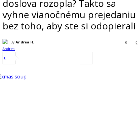
doslova rozopla? Takto sa
vyhne vianočnému prejedaniu
bez toho, aby ste si odopierali
By
Andrea H.
0
0