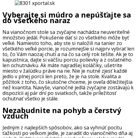
Vyberajte si múdro a nepúšťajte sa
do všetkého naraz
Na vianočnom stole sa zvyčajne nachádza neuveriteľné
množstvo jedál. Pokušenie dať si zo všetkého môže byť
veľké. Namiesto toho, aby ste si naložili na tanier zo
všetkého veľké porcie, je rozumnejšie si najprv vybrať len
to, čo Vám naozaj chutí a na čo sa celý rok tešíte. Ak je to
kapustnica, dajte si väčšiu porciu polievky a z ostatného
len ochutnávku. Ak máte najradšej koláčiky, ušetrite
miesto v žalúdku práve na ne. Nie je nutné zjesť každé
jedlo v plnej porcii len preto, že je na stole. Kvalita a
pôžitok z toho, čo skutočne chceme, je oveľa dôležitejšia
než kvantita. Navyše, vianočné jedlá zvyčajne zostávajú k
dispozícii aj pár dní po sviatkoch, takže príležitosť
ochutnať všetko je stále.
Nezabudnite na pohyb a čerstvý
vzduch
Jedným z najlepších spôsobov, ako sa vyhnúť pocitu
ťažkosti po veľkom jedle, je zaradiť do vianočného dňa aj