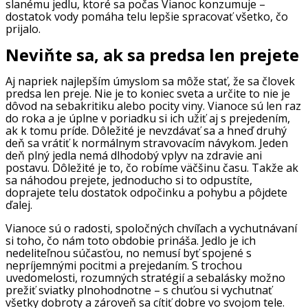
slanému jedlu, ktoré sa počas Vianoc konzumuje –
dostatok vody pomáha telu lepšie spracovať všetko, čo
prijalo.
Neviňte sa, ak sa predsa len prejete
Aj napriek najlepším úmyslom sa môže stať, že sa človek
predsa len preje. Nie je to koniec sveta a určite to nie je
dôvod na sebakritiku alebo pocity viny. Vianoce sú len raz
do roka a je úplne v poriadku si ich užiť aj s prejedením,
ak k tomu príde. Dôležité je nevzdávať sa a hneď druhý
deň sa vrátiť k normálnym stravovacím návykom. Jeden
deň plný jedla nemá dlhodobý vplyv na zdravie ani
postavu. Dôležité je to, čo robíme väčšinu času. Takže ak
sa náhodou prejete, jednoducho si to odpustíte,
doprajete telu dostatok odpočinku a pohybu a pôjdete
ďalej.
Vianoce sú o radosti, spoločných chvíľach a vychutnávaní
si toho, čo nám toto obdobie prináša. Jedlo je ich
nedeliteľnou súčasťou, no nemusí byť spojené s
nepríjemnými pocitmi a prejedaním. S trochou
uvedomelosti, rozumných stratégií a sebalásky možno
prežiť sviatky plnohodnotne – s chuťou si vychutnať
všetky dobroty a zároveň sa cítiť dobre vo svojom tele.