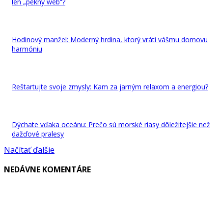
len „pekný web“?
Hodinový manžel: Moderný hrdina, ktorý vráti vášmu domovu
harmóniu
Reštartujte svoje zmysly: Kam za jarným relaxom a energiou?
Dýchate vďaka oceánu: Prečo sú morské riasy dôležitejšie než
dažďové pralesy
Načítať ďalšie
NEDÁVNE KOMENTÁRE
VYBRALI SME