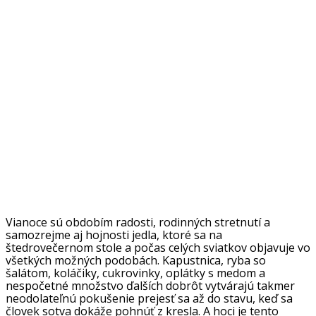
Vianoce sú obdobím radosti, rodinných stretnutí a
samozrejme aj hojnosti jedla, ktoré sa na
štedrovečernom stole a počas celých sviatkov objavuje vo
všetkých možných podobách. Kapustnica, ryba so
šalátom, koláčiky, cukrovinky, oplátky s medom a
nespočetné množstvo ďalších dobrôt vytvárajú takmer
neodolateľnú pokušenie prejesť sa až do stavu, keď sa
človek sotva dokáže pohnúť z kresla. A hoci je tento