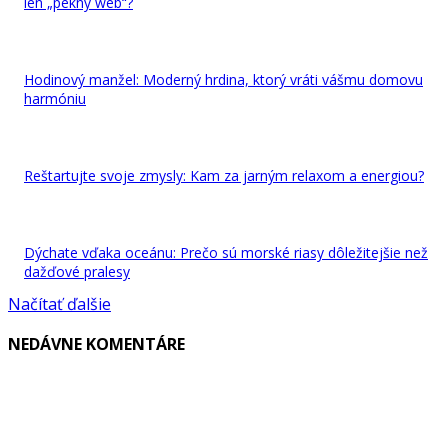
len „pekný web“?
Hodinový manžel: Moderný hrdina, ktorý vráti vášmu domovu
harmóniu
Reštartujte svoje zmysly: Kam za jarným relaxom a energiou?
Dýchate vďaka oceánu: Prečo sú morské riasy dôležitejšie než
dažďové pralesy
Načítať ďalšie
NEDÁVNE KOMENTÁRE
VYBRALI SME