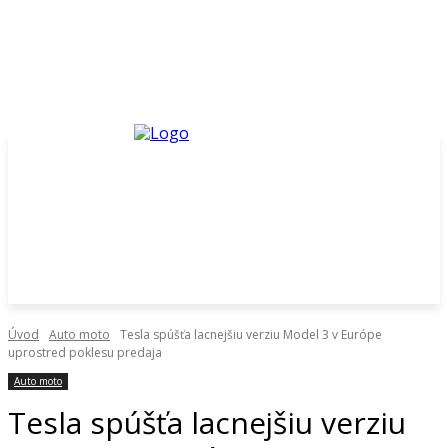
Úvod
Auto moto
Tesla spúšťa lacnejšiu verziu Model 3 v Európe
uprostred poklesu predaja
Auto moto
Tesla spúšťa lacnejšiu verziu