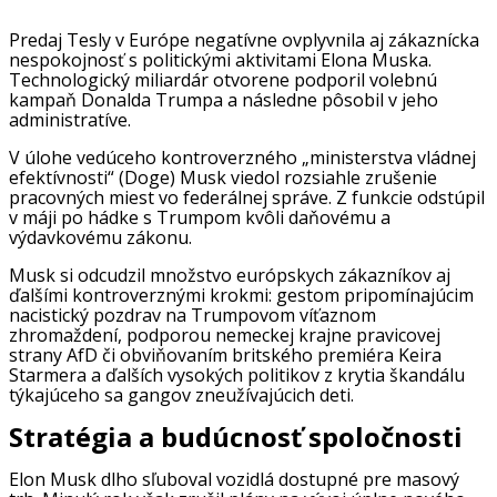
Predaj Tesly v Európe negatívne ovplyvnila aj zákaznícka
nespokojnosť s politickými aktivitami Elona Muska.
Technologický miliardár otvorene podporil volebnú
kampaň Donalda Trumpa a následne pôsobil v jeho
administratíve.
V úlohe vedúceho kontroverzného „ministerstva vládnej
efektívnosti“ (Doge) Musk viedol rozsiahle zrušenie
pracovných miest vo federálnej správe. Z funkcie odstúpil
v máji po hádke s Trumpom kvôli daňovému a
výdavkovému zákonu.
Musk si odcudzil množstvo európskych zákazníkov aj
ďalšími kontroverznými krokmi: gestom pripomínajúcim
nacistický pozdrav na Trumpovom víťaznom
zhromaždení, podporou nemeckej krajne pravicovej
strany AfD či obviňovaním britského premiéra Keira
Starmera a ďalších vysokých politikov z krytia škandálu
týkajúceho sa gangov zneužívajúcich deti.
Stratégia a budúcnosť spoločnosti
Elon Musk dlho sľuboval vozidlá dostupné pre masový