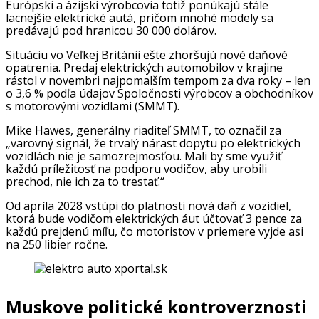
Európski a ázijskí výrobcovia totiž ponúkajú stále
lacnejšie elektrické autá, pričom mnohé modely sa
predávajú pod hranicou 30 000 dolárov.
Situáciu vo Veľkej Británii ešte zhoršujú nové daňové
opatrenia. Predaj elektrických automobilov v krajine
rástol v novembri najpomalším tempom za dva roky – len
o 3,6 % podľa údajov Spoločnosti výrobcov a obchodníkov
s motorovými vozidlami (SMMT).
Mike Hawes, generálny riaditeľ SMMT, to označil za
„varovný signál, že trvalý nárast dopytu po elektrických
vozidlách nie je samozrejmosťou. Mali by sme využiť
každú príležitosť na podporu vodičov, aby urobili
prechod, nie ich za to trestať.“
Od apríla 2028 vstúpi do platnosti nová daň z vozidiel,
ktorá bude vodičom elektrických áut účtovať 3 pence za
každú prejdenú míľu, čo motoristov v priemere vyjde asi
na 250 libier ročne.
Muskove politické kontroverznosti