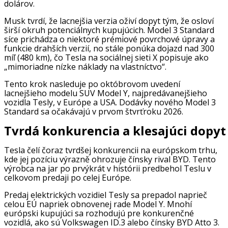
dolárov.
Musk tvrdí, že lacnejšia verzia oživí dopyt tým, že osloví
širší okruh potenciálnych kupujúcich. Model 3 Standard
síce prichádza o niektoré prémiové povrchové úpravy a
funkcie drahších verzií, no stále ponúka dojazd nad 300
míľ (480 km), čo Tesla na sociálnej sieti X popisuje ako
„mimoriadne nízke náklady na vlastníctvo“.
Tento krok nasleduje po októbrovom uvedení
lacnejšieho modelu SUV Model Y, najpredávanejšieho
vozidla Tesly, v Európe a USA. Dodávky nového Model 3
Standard sa očakávajú v prvom štvrťroku 2026.
Tvrdá konkurencia a klesajúci dopyt
Tesla čelí čoraz tvrdšej konkurencii na európskom trhu,
kde jej pozíciu výrazně ohrozuje čínsky rival BYD. Tento
výrobca na jar po prvýkrát v histórii predbehol Teslu v
celkovom predaji po celej Európe.
Predaj elektrických vozidiel Tesly sa prepadol naprieč
celou EÚ napriek obnovenej rade Model Y. Mnohí
európski kupujúci sa rozhodujú pre konkurenčné
vozidlá, ako sú Volkswagen ID.3 alebo čínsky BYD Atto 3.