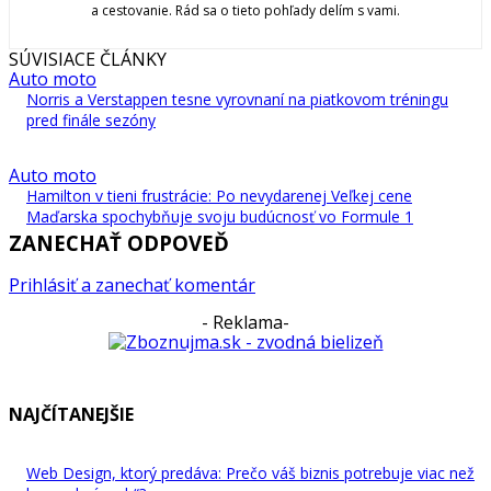
a cestovanie. Rád sa o tieto pohľady delím s vami.
SÚVISIACE ČLÁNKY
Auto moto
Norris a Verstappen tesne vyrovnaní na piatkovom tréningu
pred finále sezóny
Auto moto
Hamilton v tieni frustrácie: Po nevydarenej Veľkej cene
Maďarska spochybňuje svoju budúcnosť vo Formule 1
ZANECHAŤ ODPOVEĎ
Prihlásiť a zanechať komentár
- Reklama-
NAJČÍTANEJŠIE
Web Design, ktorý predáva: Prečo váš biznis potrebuje viac než