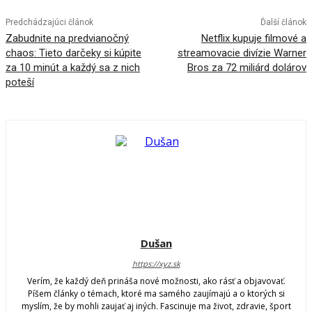
Predchádzajúci článok
Ďalší článok
Zabudnite na predvianočný
Netflix kupuje filmové a
chaos: Tieto darčeky si kúpite
streamovacie divízie Warner
za 10 minút a každý sa z nich
Bros za 72 miliárd dolárov
poteší
Dušan
https://xyz.sk
Verím, že každý deň prináša nové možnosti, ako rásť a objavovať.
Píšem články o témach, ktoré ma samého zaujímajú a o ktorých si
myslím, že by mohli zaujať aj iných. Fascinuje ma život, zdravie, šport