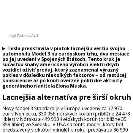
nový Tesla model 3
Tesla predstavila v piatok lacnejšiu verziu svojho
automobilu Model 3 na európskom trhu, dva mesiace
po jej uvedení v Spojených štátoch. Tento krok je
súčasťou snahy amerického výrobcu elektrických
vozidiel oživiť predaj, ktorý zaznamenal výrazný
pokles v dôsledku niekoľkých faktorov – od rastúcej
konkurencie až po kontroverzné politické aktivity
generálneho riaditeľa Elona Muska.
Lacnejšia alternatíva pre širší okru
Nový Model 3 Standard je v Európe uvedený za 37 970
eur v Nemecku, 330 056 nórskych korún (približne 24 473
libier) v Nórsku a 449 990 švédskych korún (približne 35
859 libier) vo Švédsku. V USA sa tento model, ktorý bol
predstavený v októbri minulého roku, predáva za 36 990