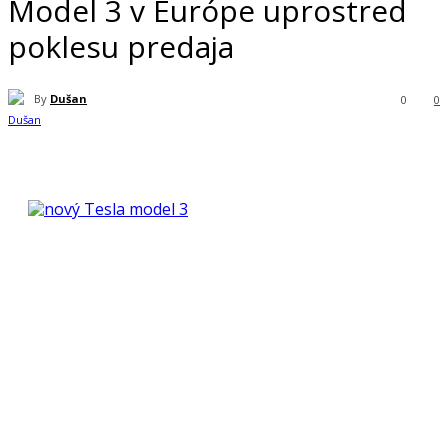
Model 3 v Európe uprostred
poklesu predaja
By
Dušan
0
0