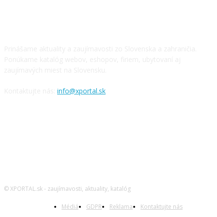
O NÁS
Prinášame aktuality a zaujímavosti zo Slovenska a zahraničia.
Ponúkame katalóg webov, eshopov, firiem, ubytovaní aj
zaujímavých miest na Slovensku.
Kontaktujte nás:
info@xportal.sk
SLEDUJTE NÁS
© XPORTAL.sk - zaujímavosti, aktuality, katalóg
Médiá
GDPR
Reklama
Kontaktujte nás