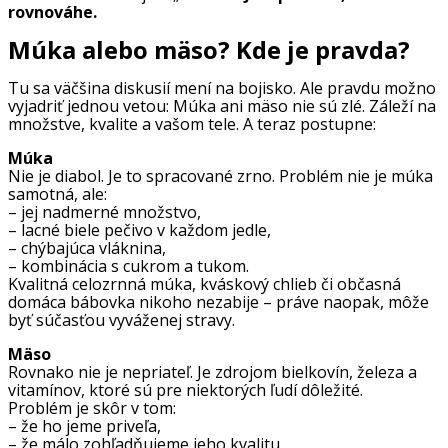
rovnováhe.
Múka alebo mäso? Kde je pravda?
Tu sa väčšina diskusií mení na bojisko. Ale pravdu možno
vyjadriť jednou vetou: Múka ani mäso nie sú zlé. Záleží na
množstve, kvalite a vašom tele. A teraz postupne:
Múka
Nie je diabol. Je to spracované zrno. Problém nie je múka
samotná, ale:
– jej nadmerné množstvo,
– lacné biele pečivo v každom jedle,
– chýbajúca vláknina,
– kombinácia s cukrom a tukom.
Kvalitná celozrnná múka, kváskový chlieb či občasná
domáca bábovka nikoho nezabije – práve naopak, môže
byť súčasťou vyváženej stravy.
Mäso
Rovnako nie je nepriateľ. Je zdrojom bielkovín, železa a
vitamínov, ktoré sú pre niektorých ľudí dôležité.
Problém je skôr v tom:
– že ho jeme priveľa,
– že málo zohľadňujeme jeho kvalitu,