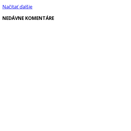
Načítať ďalšie
NEDÁVNE KOMENTÁRE
VYBRALI SME
Web Design, ktorý predáva: Prečo váš biznis potrebuje viac než
len „pekný web“?
Hodinový manžel: Moderný hrdina, ktorý vráti vášmu domovu
harmóniu
Reštartujte svoje zmysly: Kam za jarným relaxom a energiou?
POPULÁRNE