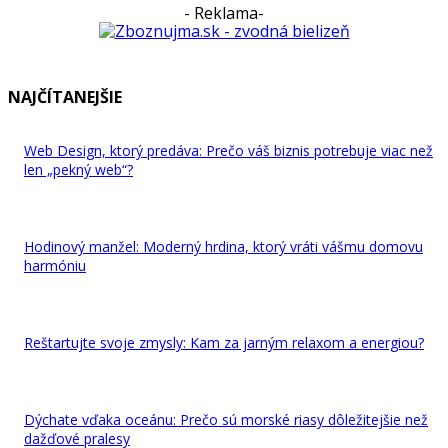
- Reklama-
NAJČÍTANEJŠIE
Web Design, ktorý predáva: Prečo váš biznis potrebuje viac než
len „pekný web“?
Hodinový manžel: Moderný hrdina, ktorý vráti vášmu domovu
harmóniu
Reštartujte svoje zmysly: Kam za jarným relaxom a energiou?
Dýchate vďaka oceánu: Prečo sú morské riasy dôležitejšie než
dažďové pralesy