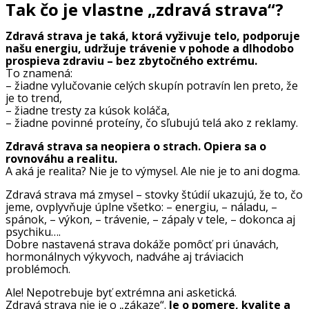
Tak čo je vlastne „zdravá strava“?
Zdravá strava je taká, ktorá vyživuje telo, podporuje
našu energiu, udržuje trávenie v pohode a dlhodobo
prospieva zdraviu – bez zbytočného extrému.
To znamená:
– žiadne vylučovanie celých skupín potravín len preto, že
je to trend,
– žiadne tresty za kúsok koláča,
– žiadne povinné proteíny, čo sľubujú telá ako z reklamy.
Zdravá strava sa neopiera o strach. Opiera sa o
rovnováhu a realitu.
A aká je realita? Nie je to výmysel. Ale nie je to ani dogma.
Zdravá strava má zmysel – stovky štúdií ukazujú, že to, čo
jeme, ovplyvňuje úplne všetko: – energiu, – náladu, –
spánok, – výkon, – trávenie, – zápaly v tele, – dokonca aj
psychiku….
Dobre nastavená strava dokáže pomôcť pri únavách,
hormonálnych výkyvoch, nadváhe aj tráviacich
problémoch.
Ale! Nepotrebuje byť extrémna ani asketická.
Zdravá strava nie je o „zákaze“.
Je o pomere, kvalite a