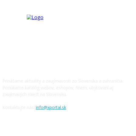
O NÁS
Prinášame aktuality a zaujímavosti zo Slovenska a zahraničia.
Ponúkame katalóg webov, eshopov, firiem, ubytovaní aj
zaujímavých miest na Slovensku.
Kontaktujte nás:
info@xportal.sk
SLEDUJTE NÁS