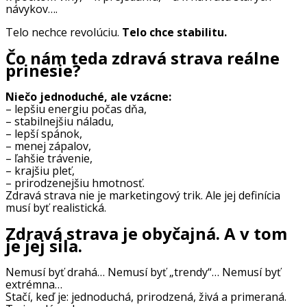
návykov….
Telo nechce revolúciu.
Telo chce stabilitu.
Čo nám teda zdravá strava reálne
prinesie?
Niečo jednoduché, ale vzácne:
– lepšiu energiu počas dňa,
– stabilnejšiu náladu,
– lepší spánok,
– menej zápalov,
– ľahšie trávenie,
– krajšiu pleť,
– prirodzenejšiu hmotnosť.
Zdravá strava nie je marketingový trik. Ale jej definícia
musí byť realistická.
Zdravá strava je obyčajná. A v tom
je jej sila.
Nemusí byť drahá… Nemusí byť „trendy“… Nemusí byť
extrémna…
Stačí, keď je: jednoduchá, prirodzená, živá a primeraná.