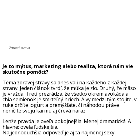
Zdravá strava
Je to mýtus, marketing alebo realita, ktorá nám vie
skutočne pomôcť?
Téma zdravej stravy sa dnes valí na každého z každej
strany. Jeden článok tvrdí, že múka je zlo. Druhý, že mäso
je vražda. Tretí prezrádza, že všetko okrem avokáda a
chia semienok je smrteľný hriech. A vy medzi tým stojíte, v
ruke držíte jogurt a premýšľate, či náhodou práve
neničíte svoju karmu aj črevá naraz.
Lenže pravda je oveľa pokojnejšia. Menej dramatická. A
hlavne: oveľa ľudskejšia.
Najjednoduchšia odpoveď je aj tá najmenej sexy: