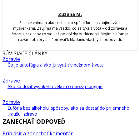
Zuzana M.
Písanie vnímam ako cestu, ako spájať ľudí so zaujímavými
myšlienkami. Zaujíma ma všetko, čo sa týka života – od zdravia a
športu, cez seba rozvoj, až po otázky budúcnosti. Mojím cieľom je
rozšíriť obzory a inšpirovať k hľadaniu vlastných odpovedí.
SÚVISIACE ČLÁNKY
Zdravie
Čo je autofágia a ako ju využiť v bežnom živote
Zdravie
Ako sa dožiť vysokého veku: čo naozaj funguje
Zdravie
Eufória bez alkoholu: spôsoby, ako sa dostať do príjemného
„raušu” zdravo
ZANECHAŤ ODPOVEĎ
Prihlásiť a zanechať komentár