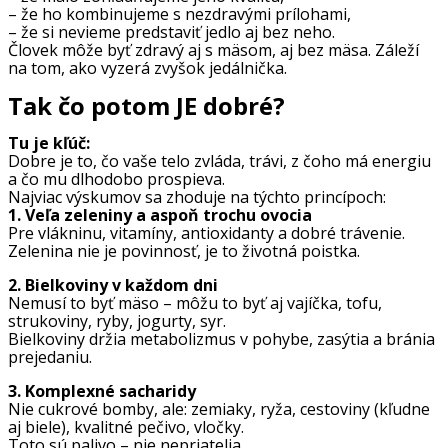
– že ho kombinujeme s nezdravými prílohami,
– že si nevieme predstaviť jedlo aj bez neho.
Človek môže byť zdravý aj s mäsom, aj bez mäsa. Záleží
na tom, ako vyzerá zvyšok jedálnička.
Tak čo potom
JE
dobré?
Tu je kľúč:
Dobre je to, čo vaše telo zvláda, trávi, z čoho má energiu
a čo mu dlhodobo prospieva.
Najviac výskumov sa zhoduje na týchto princípoch:
1. Veľa zeleniny a aspoň trochu ovocia
Pre vlákninu, vitamíny, antioxidanty a dobré trávenie.
Zelenina nie je povinnosť, je to životná poistka.
2. Bielkoviny v každom dni
Nemusí to byť mäso – môžu to byť aj vajíčka, tofu,
strukoviny, ryby, jogurty, syr.
Bielkoviny držia metabolizmus v pohybe, zasýtia a bránia
prejedaniu.
3. Komplexné sacharidy
Nie cukrové bomby, ale: zemiaky, ryža, cestoviny (kľudne
aj biele), kvalitné pečivo, vločky.
Toto sú palivo – nie nepriatelia.