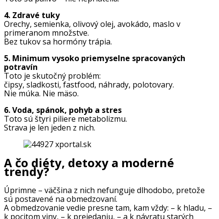
4. Zdravé tuky
Orechy, semienka, olivový olej, avokádo, maslo v
primeranom množstve.
Bez tukov sa hormóny trápia.
5. Minimum vysoko priemyselne spracovaných
potravín
Toto je skutočný problém:
čipsy, sladkosti, fastfood, náhrady, polotovary.
Nie múka. Nie mäso.
6. Voda, spánok, pohyb a stres
Toto sú štyri piliere metabolizmu.
Strava je len jeden z nich.
A čo diéty, detoxy a moderné
trendy?
Úprimne – väčšina z nich nefunguje dlhodobo, pretože
sú postavené na obmedzovaní.
A obmedzovanie vedie presne tam, kam vždy: – k hladu, –
k pocitom viny, – k prejedaniu, – a k návratu starých